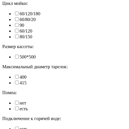
Цикл мойки:
60/120/180
60/80/20
90
60/120
80/150
Размер кассеты:
500*500
Максимальный диаметр тарелок:
400
415
Помпа:
нет
есть
Подключение к горячей воде:
есть