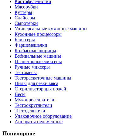
Картофелечистки
Мясорубки
Куттеры
Слайсеры
Сыротерки
Универсальные кухонные машины
Кухонные процессоры
Бликсеры
Фаршемешалки
Колбасные шприцы
Взбивальные машины
Планетарные миксеры
Ручные миксеры
Тестомесы
Тестораскаточные машины
Пилы для резки мяса
Стерилизатор для ножей
Весы
Мукопросеиватели
Тестоокруглители
Тестоделители
Упаковочное оборудование
Аппараты пельменные
Популярное