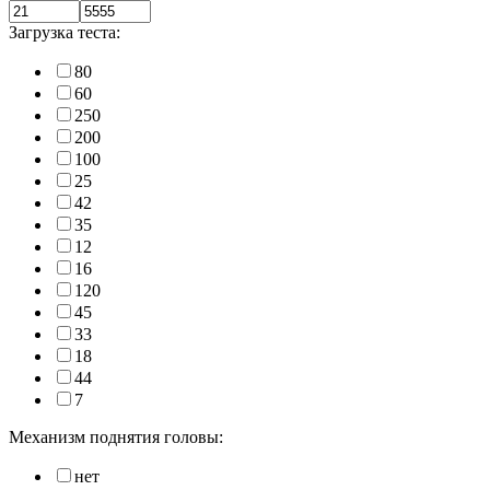
Загрузка теста:
80
60
250
200
100
25
42
35
12
16
120
45
33
18
44
7
Механизм поднятия головы:
нет