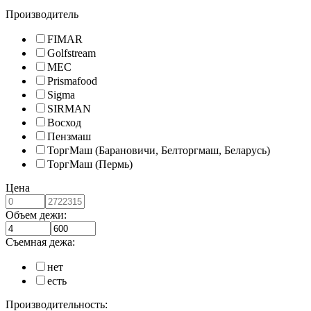
Производитель
FIMAR
Golfstream
MEC
Prismafood
Sigma
SIRMAN
Восход
Пензмаш
ТоргМаш (Барановичи, Белторгмаш, Беларусь)
ТоргМаш (Пермь)
Цена
Объем дежи:
Съемная дежа:
нет
есть
Производительность: