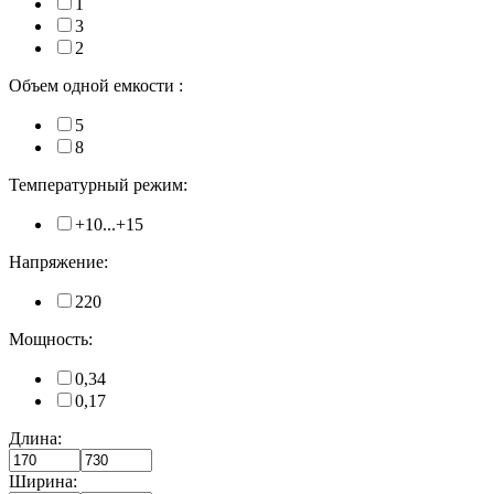
1
3
2
Объем одной емкости :
5
8
Температурный режим:
+10...+15
Напряжение:
220
Мощность:
0,34
0,17
Длина:
Ширина: