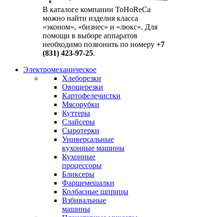
В каталоге компании ToHoReCa
можно найти изделия класса
«эконом», «бизнес» и «люкс». Для
помощи в выборе аппаратов
необходимо позвонить по номеру
+7
(831) 423-97-25
.
Электромеханическое
Хлеборезки
Овощерезки
Картофелечистки
Мясорубки
Куттеры
Слайсеры
Сыротерки
Универсальные
кухонные машины
Кухонные
процессоры
Бликсеры
Фаршемешалки
Колбасные шприцы
Взбивальные
машины