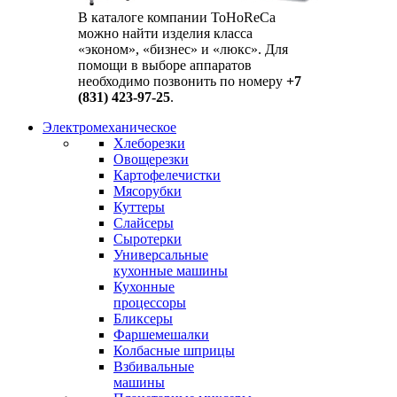
В каталоге компании ToHoReCa
можно найти изделия класса
«эконом», «бизнес» и «люкс». Для
помощи в выборе аппаратов
необходимо позвонить по номеру
+7
(831) 423-97-25
.
Электромеханическое
Хлеборезки
Овощерезки
Картофелечистки
Мясорубки
Куттеры
Слайсеры
Сыротерки
Универсальные
кухонные машины
Кухонные
процессоры
Бликсеры
Фаршемешалки
Колбасные шприцы
Взбивальные
машины