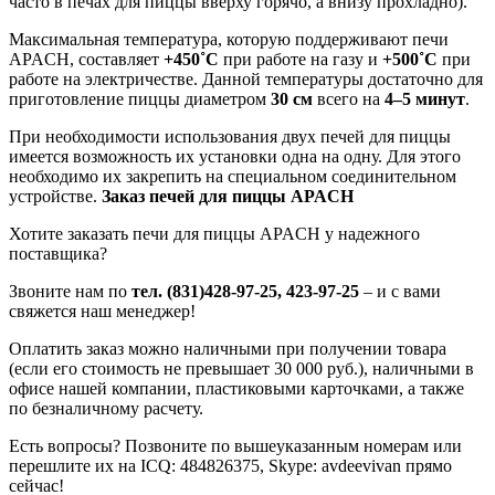
часто в печах для пиццы вверху горячо, а внизу прохладно).
Максимальная температура, которую поддерживают печи
APACH, составляет
+450˚С
при работе на газу и
+500˚С
при
работе на электричестве. Данной температуры достаточно для
приготовление пиццы диаметром
30 см
всего на
4–5 минут
.
При необходимости использования двух печей для пиццы
имеется возможность их установки одна на одну. Для этого
необходимо их закрепить на специальном соединительном
устройстве.
Заказ печей для пиццы APACH
Хотите заказать печи для пиццы APACH у надежного
поставщика?
Звоните нам по
тел. (831)428-97-25, 423-97-25
– и с вами
свяжется наш менеджер!
Оплатить заказ можно наличными при получении товара
(если его стоимость не превышает 30 000 руб.), наличными в
офисе нашей компании, пластиковыми карточками, а также
по безналичному расчету.
Есть вопросы? Позвоните по вышеуказанным номерам или
перешлите их на ICQ: 484826375, Skype: avdeevivan прямо
сейчас!