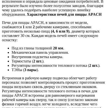
исполнения и оправдала ценовые ожидания потребителей. В
результате было изучено более полусотни заводов, благодаря
чему удалось подобрать наиболее успешную линейку
оборудования.
Характеристики печей для пиццы APACH
Печи для пиццы APACH, в зависимости от модели,
снабжаются
1
или
2
рабочими камерами, способными
приготовить несколько пицц
(4, 6 или 9)
, диаметр которых
составляет 30 см. Каждая модель печей имеет следующую
оснастку:
Под из глины толщиной
20 мм
.
Механическая панель управления.
Внутренняя подсветка камеры.
Термостаты (
2 шт.
).
Регуляторы интенсивности теплового потока (
2 шт.
).
ТЭНы (
3 пары
).
Встроенная в рабочую камеру подвеска облегчает работу
персонала: позволяет контролировать процесс приготовления
пиццы визуально сквозь дверцу со стеклянным окошком.
Регуляторы интенсивности теплового потока в печах для
пиццы APACH встроены для равномерного нагревания
рабочей камеры как сверху, так и снизу (согласно законам
физики горячий воздух легче холодного, вследствие чего